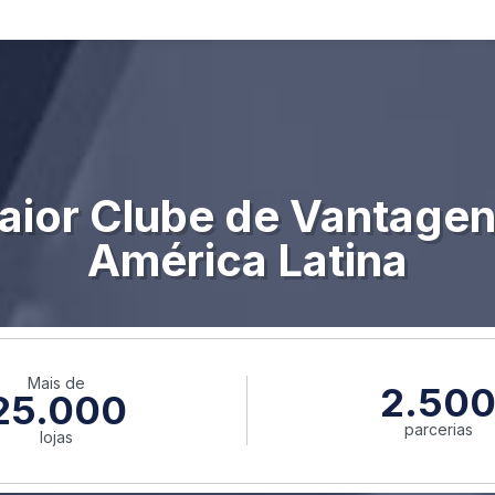
aior Clube de Vantagen
América Latina
Mais de
2.50
25.000
parcerias
lojas