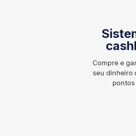
Siste
cash
Compre e gan
seu dinheiro 
pontos 