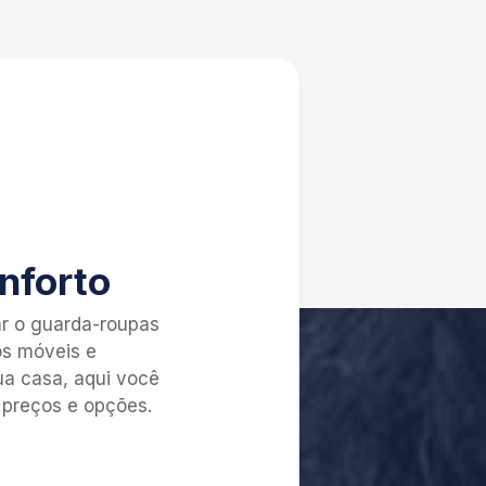
nforto
nologia
iomas
ar o guarda-roupas
isa em um só lugar.
iores escolas de
os móveis e
inha, saúde, lazer,
ua casa, aqui você
 país.
 entretenimento.
 preços e opções.