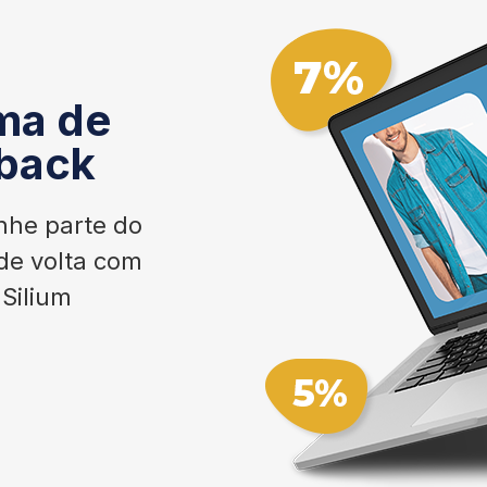
ma de
back
he parte do
de volta com
Silium