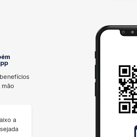
bém
App
benefícios
a mão
aixo a
sejada