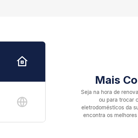
Mais Co
Mais Tec
Mais Id
Seja na hora de renov
Encontre tudo que prec
Escolha entre as ma
ou para trocar 
Produtos para casa, coz
eletrodomésticos da s
idiomas do
cuidados pessoais e
encontra os melhores